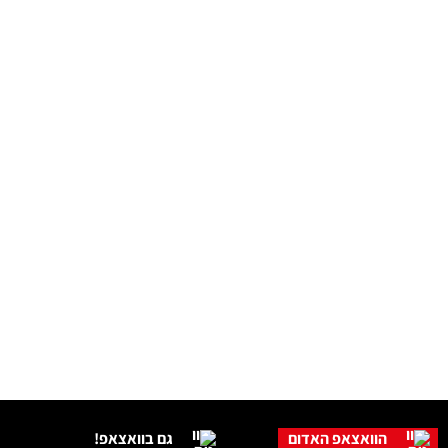
הוואצאפ האדום
גם בוואצאפ!