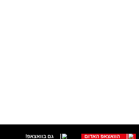
הוואצאפ האדום
גם בוואצאפ!