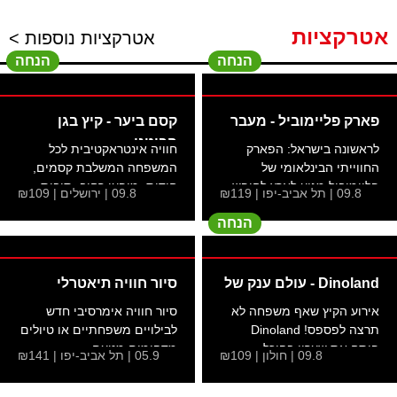
אטרקציות
אטרקציות נוספות >
הנחה
הנחה
פארק פליימוביל - מעבר
קסם ביער - קיץ בגן
הבוטני
לראשונה בישראל: הפארק
חוויה אינטראקטיבית לכל
החווייתי הבינלאומי של
המשפחה המשלבת קסמים,
פליימוביל מגיע לארץ לחופש...
חידות, מופעי רחוב, תיבות...
09.8 | תל אביב-יפו | ₪119
09.8 | ירושלים | ₪109
הנחה
Dinoland - עולם ענק של
סיור חוויה תיאטרלי
אירוע הקיץ שאף משפחה לא
סיור חוויה אימרסיבי חדש
תרצה לפספס! Dinoland
לבילויים משפחתיים או טיולים
פותח את שעריו בהיכל
מדהימים מטעם...
09.8 | חולון | ₪109
05.9 | תל אביב-יפו | ₪141
הטוטו...