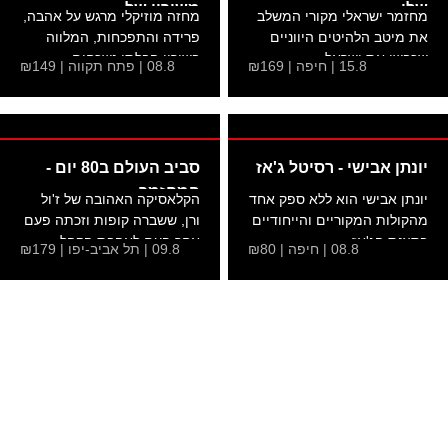
שלי
משיריו של
מחזמר ישראלי מקורי המשלב
מחזה מוזיקלי מרגש על אהבה,
את מיטב הלהיטים היווניים
פרידה והתפכחות, המלווה
שכבשו את ישראל....
בשיריו הבלתי נשכחים...
15.8 | חיפה | ₪169
08.8 | פתח תקווה | ₪149
יונתן אבישי - רסיטל ג'אז
סביב העולם ב80 יום -
המחזמר
יונתן אבישי הוא ללא ספק אחד
הקלאסיקה האהובה של ז'ול
מהקולות המקוריים והייחודיים
ורן, ששברה קופות וזכתה פעם
בסצנת הג'אז...
אחר פעם לאהבת הקהל...
08.8 | חיפה | ₪80
09.8 | תל אביב-יפו | ₪179