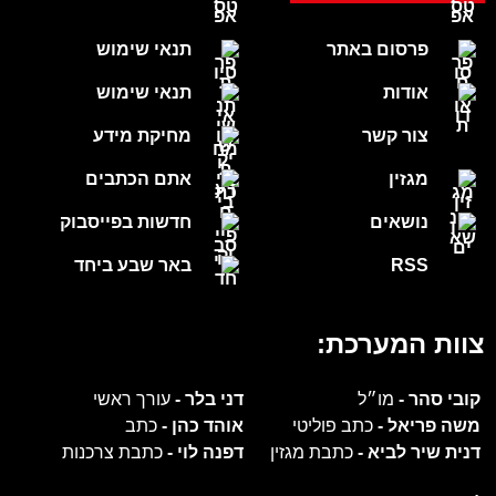
פרסום באתר
תנאי שימוש
אודות
תנאי שימוש
צור קשר
מחיקת מידע
מגזין
אתם הכתבים
נושאים
חדשות בפייסבוק
RSS
באר שבע ביחד
צוות המערכת:
קובי סהר -
מו״ל
דני בלר -
עורך ראשי
משה פריאל -
כתב פוליטי
אוהד כהן -
כתב
דנית שיר לביא -
כתבת מגזין
דפנה לוי -
כתבת צרכנות