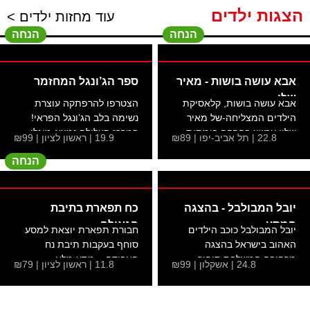
הצגות ילדים
עוד מחזות ילדים >
הנחה
הנחה
אבא עושה בושות - מאיר
ספר הג’ונגל המחזמר
שלו -
אבא עושה בושות, קלאסיקת
הצטרפו להרפתקה עוצרת
הילדים המצליחה-של מאיר
נשימה בלב הג’ונגל הפראי!
שליו עכשיו בהפקה בימתית...
במרכז העלילה נמצא מוגלי...
22.8 | תל אביב-יפו | ₪89
19.9 | ראשון לציון | ₪99
הנחה
יובל המבולבל - בהצגה
כח תפארת בתיבת
המסע
הגאולה -
יובל המבולבל כוכב הילדים
חבורת תפארת יוצאת למסע
האהוב בישראל בהצגה
סוחף בעקבות תיבת נח
מרהיבה המשלבת סיפור
האבודה – מסע מלא
24.8 | אשקלון | ₪99
11.8 | ראשון לציון | ₪79
עלילה...
בהרפתקאות,...