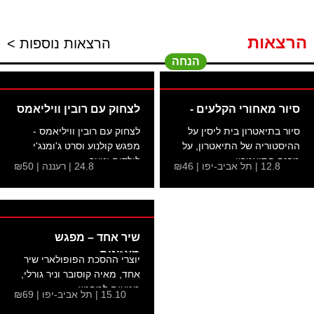
הרצאות
הרצאות נוספות >
הנחה
סיור מאחורי הקלעים -
לצחוק עם רובין וויליאמס
סיור בתיאטרון בית ליסין על
לצחוק עם רובין וויליאמס -
ההיסטוריה של התיאטרון, על
מפגש קולנוע וסרט ג'ומנג'י
מבנה התיאטרון...
לילדים ונוער
12.8 | תל אביב-יפו | ₪46
24.8 | רעננה | ₪50
שיר אחד – מפגש
מאזינים
יוצרי ההסכת הפופולארי שיר
אחד, מאיה קוסובר וניר גורלי,
מגיעים למפגש...
15.10 | תל אביב-יפו | ₪69