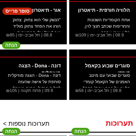
הלוויה חורפית - תיאטרון
אור - תיאטרון דוואי
סופר פרייס
אחת הקומדיות השנונות
"הנשק שלי הוא צחוק. צחוק
והחריפות שכתב חנוך לוין,
הורג את הפחד צחוק מוליד
בלווי שירי אהבה...
טוב "אור" אלו המחשבות...
08.9 | תל אביב-יפו | ₪109
08.8 | תל אביב-יפו | ₪85
הנחה
סוגרים שבוע בקאמל
דונה - Dona - הצגה
קומדי
מוזיקלית
סוגרים שבוע! עם מיטב
דונה - Dona - הצגה מוזיקלית
האמנים של הקאמל קומדי
סוחפת על אישה שהעזה
קלאב על במה אחת! הקהל
לחלום בגדול. מחזה מוזיקלי...
08.8 | תל אביב-יפו | ₪56
09.8 | פתח תקווה | ₪105
מוזמן...
תערוכות
תערוכות נוספות >
הנחה
הנחה