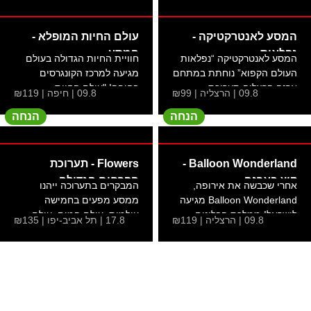
המסע לאנטרקטיקה -
עולם החיות המופלא -
נפלאות
המסע
המסע לאנטרקטיקה “נפלאות
חוויית החיות הגדולה בעולם
העולם הקפוא” נוחתת במתחם
מגיעה למרכז הקונגרסים
ארנה הרצליה תערוכת...
בחיפה! "עולם החיות...
09.8 | הרצליה | ₪99
09.8 | חיפה | ₪119
הנחה
הנחה
Balloon Wonderland -
Flowers - תערוכת
קיץ בארנה
הפרחים הגדולה
אחרי שכבשה את אירופה,
המבקרים בתערוכה ייהנו
Balloon Wonderland מגיעה
ממסע מפעים בחמישה
לישראל! ממלכת הבלונים
עולמות: עולם המים, עולם...
09.8 | הרצליה | ₪119
17.8 | תל אביב-יפו | ₪135
הקסומה: מסע...