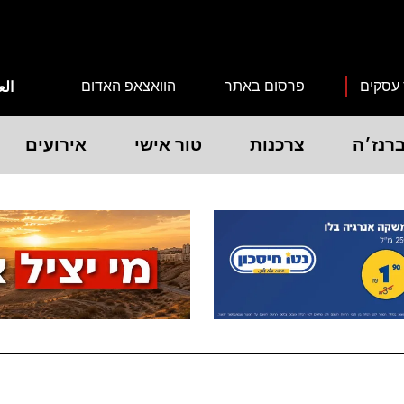
 עסקים
פרסום באתר
הוואצאפ האדום
الع
רנז׳ה
צרכנות
טור אישי
אירועים