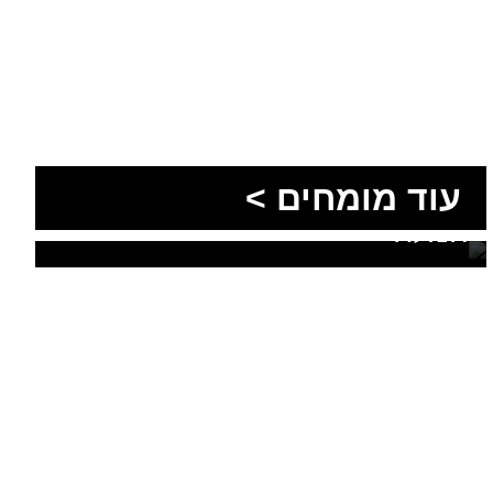
הסעות בדרום 2026: כך
מתכננים נסיעה קבוצתית
עוד מומחים >
מושלמת לנגב, לאילת ולים
המלח