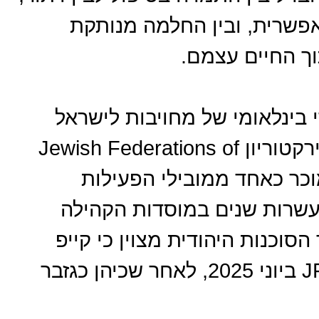
אפשרית, ובין החלמה מנותקת
ך החיים עצמם.
י בינלאומי של מחויבות לישראל
ולדרום. מייקל קייפ, המכהן כיו״ר דירקטוריון Jewish Federations of
Canada - United Israel A, מוכר כאחד ממובילי הפעילות
עשרות שנים במוסדות הקהילה
סוכנות היהודית מצוין כי קייפ
מונה ליו״ר הדירקטוריון של JFC-UIA ביוני 2025, לאחר שכיהן כגזבר