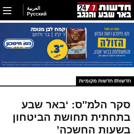
العربية
Русский
חדשות// חדשות מקומיות
סקר הלמ''ס: ‘באר שבע
בתחתית תחושת הביטחון
בשעות החשכה’