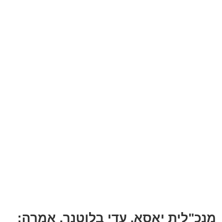
מנכ"לית יאסא, עדי בלוטנר, אמרה: