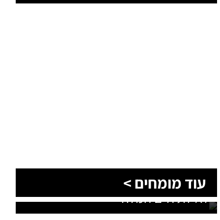
הסעות בדרום 2026: כך מתכננים
עוד מומחים >
נסיעה קבוצתית מושלמת לנגב,
לאילת ולים המלח