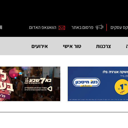
קס עסקים
פרסום באתר
הוואצאפ האדום
ال
צרכנות
טור אישי
אירועים