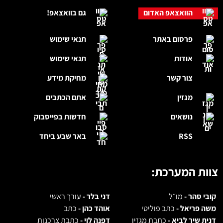
הוואצאפ האדום
גם בוואצאפ!
פרסום באתר
תנאי שימוש
אודות
תנאי שימוש
צור קשר
מחיקת מידע
מגזין
אתם הכתבים
נושאים
חדשות בפייסבוק
RSS
באר שבע ביחד
צוות המערכת:
קובי סהר -
מו״ל
דני בלר -
עורך ראשי
משה פריאל -
כתב פוליטי
אוהד כהן -
כתב
דנית שיר לביא -
כתבת מגזין
דפנה לוי -
כתבת צרכנות