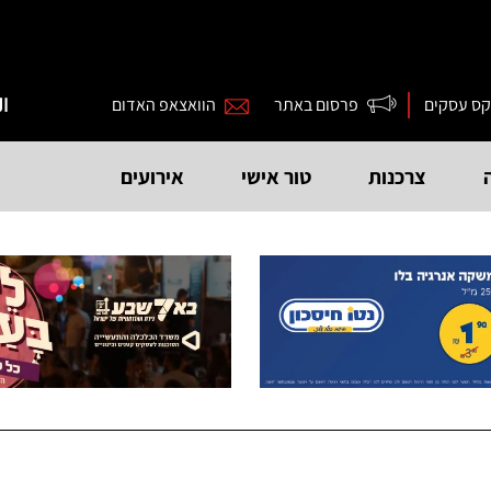
קס עסקים
פרסום באתר
הוואצאפ האדום
ال
צרכנות
טור אישי
אירועים