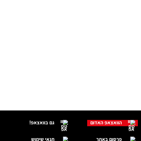
הוואצאפ האדום
גם בוואצאפ!
פרסום באתר
תנאי שימוש