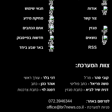
אודות
תנאי שימוש
צור קשר
מחיקת מידע
מגזין
אתם הכתבים
נושאים
חדשות בפייסבוק
RSS
באר שבע ביחד
צוות המערכת:
קובי סהר -
מו״ל
דני בלר -
עורך ראשי
משה פריאל -
כתב פוליטי
אוהד כהן -
כתב
דנית שיר לביא -
כתבת מגזין
דפנה לוי -
כתבת צרכנות
לפרסום באתר:
072.3946344
פניות למערכת -
office@br7news.co.il