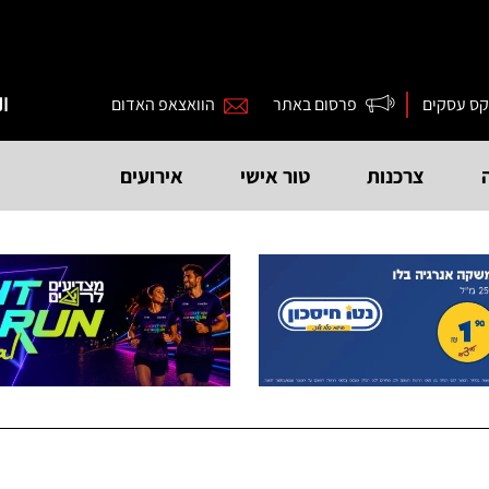
קס עסקים
פרסום באתר
הוואצאפ האדום
ال
צרכנות
טור אישי
אירועים