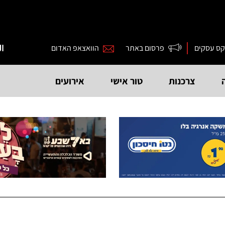
קס עסקים
פרסום באתר
הוואצאפ האדום
ال
צרכנות
טור אישי
אירועים