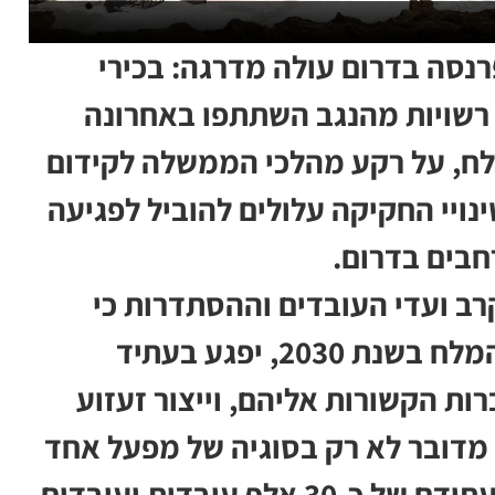
נסה בדרום עולה מדרגה: בכירי
 רשויות מהנגב השתתפו באחרונה
מלח, על רקע מהלכי הממשלה לקידום
ינויי החקיקה עלולים להוביל לפגיעה
חבים בדרום.
רב ועדי העובדים וההסתדרות כי
קידום החוק, לקראת פקיעת זיכיון ים המלח בשנת 2030, יפגע בעתיד
של עובדי מפעלי ICL והחברות הקשורות אליהם, וייצור זעזוע
מדובר לא רק בסוגיה של מפעל אחד
או קבוצת עובדים אחת, אלא בשאלת עתידם של כ-30 אלף עובדות ועובדים