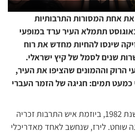
בקיץ הקרוב את אחת המסורות התרבותיות
והות ביותר עם ישראל. בין 3 ל-6 באוגוסט תתמלא העיר ערד במופעי
זיקה שינסו להחיות מחדש את רוח
ות שנים לסמל של קיץ ישראלי.
 הרוק וההמונים שהציפו את העיר,
י כמעט תמים: חגיגה של הזמר העברי
הפסטיבל הראשון התקיים בחג סוכות בשנת 1982, ביוזמת איש התרבות זכריה
ה שוחט. לירז, שנחשב לאחד מאדריכלי