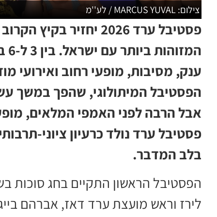
צילום: MARCUS YUVAL / לע''מ
פסטיבל ערד 2026 יחזיר 
המז
ענק, מסיבות, מופעי רחוב ואירועי מו
הפסטיבל המיתולוגי, שהפך במשך עשר
אבל הרבה לפני האמפי המלאים, מופעי
פסטיבל ערד נולד כרעיון ציוני-תרבות
בלב המדבר.
לירז וראש מועצת ערד דאז, אברהם בייג