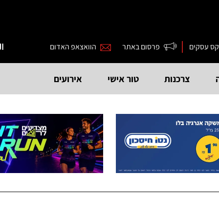
קס עסקים
פרסום באתר
הוואצאפ האדום
ال
צרכנות
טור אישי
אירועים