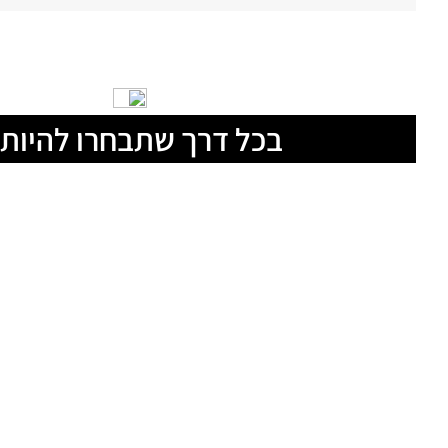
המערכת מכבדת זכויות יוצרים. אם פורסם באתר תוכן שלטע
office@br7news.co.il
והפנייה תיבדק בהקדם.
בכל דרך שתבחרו להיות 