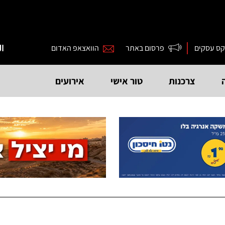
קס עסקים
פרסום באתר
הוואצאפ האדום
ال
צרכנות
טור אישי
אירועים