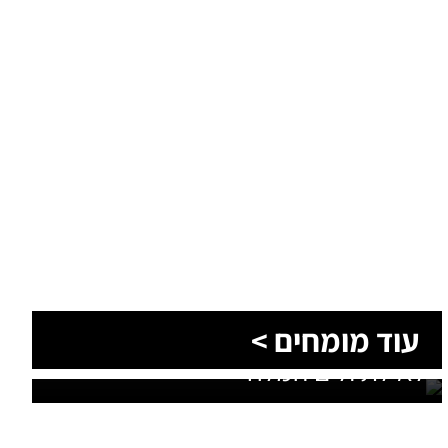
הסעות בדרום 2026: כך מתכננים
עוד מומחים >
נסיעה קבוצתית מושלמת לנגב,
לאילת ולים המלח