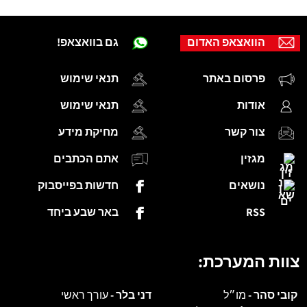
הוואצאפ האדום
גם בוואצאפ!
פרסום באתר
תנאי שימוש
אודות
תנאי שימוש
צור קשר
מחיקת מידע
מגזין
אתם הכתבים
נושאים
חדשות בפייסבוק
RSS
באר שבע ביחד
צוות המערכת:
קובי סהר -
מו״ל
דני בלר -
עורך ראשי