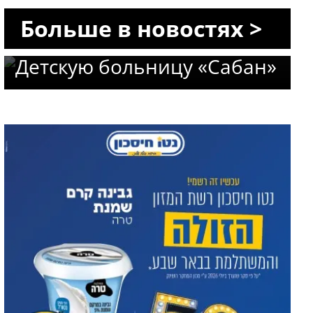
«Сороке»: профессор Авив
Больше в новостях >
Гольдбарт возглавит
Детскую больницу «Сабан»