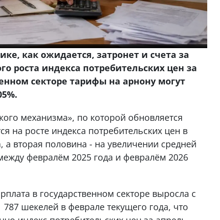
ке, как ожидается, затронет и счета за
го роста индекса потребительских цен за
венном секторе тарифы на арнону могут
05%.
ого механизма», по которой обновляется
я на росте индекса потребительских цен в
а, а вторая половина - на увеличении средней
между февралём 2025 года и февралём 2026
рплата в государственном секторе выросла с
 787 шекелей в феврале текущего года, что
нно индекс потребительских цен за апрель