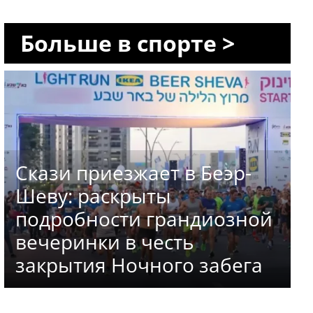
Больше в спорте >
Скази приезжает в Беэр-
Шеву: раскрыты
подробности грандиозной
вечеринки в честь
закрытия Ночного забега