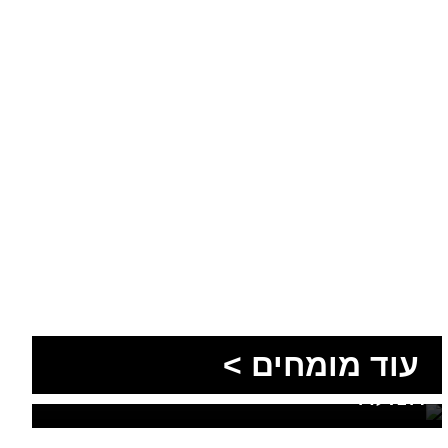
הסעות בדרום 2026: כך
מתכננים נסיעה קבוצתית
עוד מומחים >
מושלמת לנגב, לאילת ולים
המלח