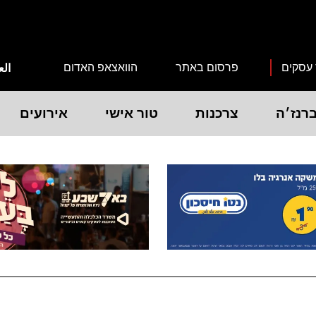
 עסקים
פרסום באתר
הוואצאפ האדום
الع
רנז׳ה
צרכנות
טור אישי
אירועים