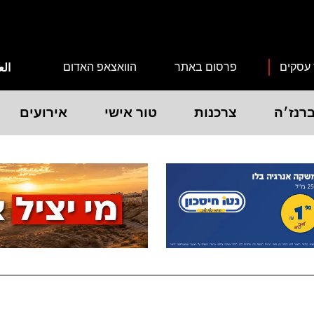
 עסקים
פרסום באתר
הוואצאפ האדום
الع
רנז׳ה
צרכנות
טור אישי
אירועים