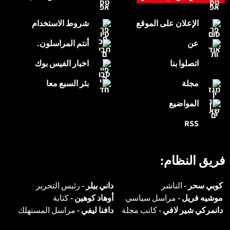
الإعلان على الموقع
شروط الاستخدام
عن
أنتم المراسلون.
اتصلوا بنا
اخبار الفيس بوك
مجلة
بئر السبع معا
المواضيع
RSS
فريق النظام:
كوبي سحر -
الناشر
داني بيلر -
رئيس التحرير
موشيه فريل -
مراسل سياسي
أوهاد كوهين -
كتابة
دانمركي شير لافي -
كاتب مجلة
دافنا ليفي -
مراسل المستهلك