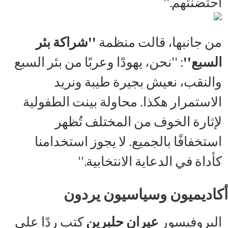
احتضنتهم.''
من جانبها، قالت منظمة
''شراكة بئر
السبع''
: ''نحن، يهودًا وعربًا من بئر السبع
والنقب، نعيش بجيرة طيبة ونريد
الاستمرار هكذا. محاولة بينت الطفولية
لإثارة الخوف من المختلف تُظهر
استخفافًا بالجميع. لا يجوز استخدامنا
كأداة في الدعاية الانتخابية.''
أكاديميون وسياسيون يردون
البروفيسور
عيران حلبرين
كتب ردًا على