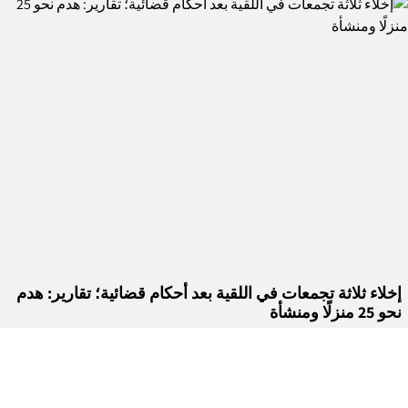
إخلاء ثلاثة تجمعات في اللقية بعد أحكام قضائية؛ تقارير: هدم
نحو 25 منزلًا ومنشأة