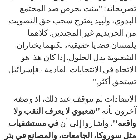
تصريحاته: ''بينت يحرض ضد المجتمع
البدوي، ولبيد يقترح سحب حق التصويت
من الحريديم غير المجندين. كلاهما
يلمسان قضايا حقيقية، لكنهما يختاران
الشعبوية بدل الحلول. إذا كان هذا هو
الاتجاه في الانتخابات القادمة - فإسرائيل
تستحق أكثر.''
الانتقادات لم تتوقف عند ذلك، إذ وصفه
آخرون بأنه
''شعبوي لا يعرف النقب ولا
واقعه''
، وأشاروا إلى أن
في مستشفيات
مثل سوروكا، الجامعات، والمصانع في بئر