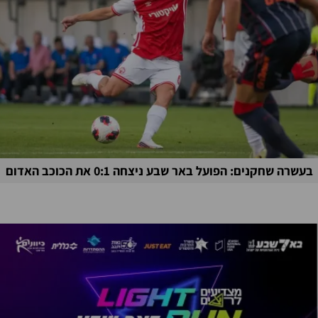
בעשרה שחקנים: הפועל באר שבע ניצחה 0:1 את הכוכב האדום