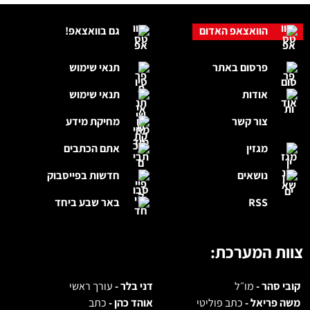
הוואצאפ האדום
גם בוואצאפ!
פרסום באתר
תנאי שימוש
אודות
תנאי שימוש
צור קשר
מחיקת מידע
מגזין
אתם הכתבים
נושאים
חדשות בפייסבוק
RSS
באר שבע ביחד
צוות המערכת:
קובי סהר -
מו״ל
דני בלר -
עורך ראשי
משה פריאל -
כתב פוליטי
אוהד כהן -
כתב