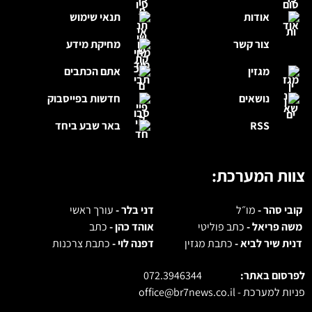
אודות
תנאי שימוש
צור קשר
מחיקת מידע
מגזין
אתם הכתבים
נושאים
חדשות בפייסבוק
RSS
באר שבע ביחד
צוות המערכת:
קובי סהר -
מו״ל
דני בלר -
עורך ראשי
משה פריאל -
כתב פוליטי
אוהד כהן -
כתב
דנית שיר לביא -
כתבת מגזין
דפנה לוי -
כתבת צרכנות
לפרסום באתר:
072.3946344
פניות למערכת -
office@br7news.co.il