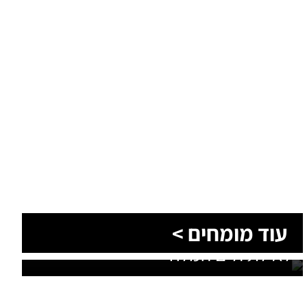
הסעות בדרום 2026: כך מתכננים
עוד מומחים >
נסיעה קבוצתית מושלמת לנגב,
לאילת ולים המלח