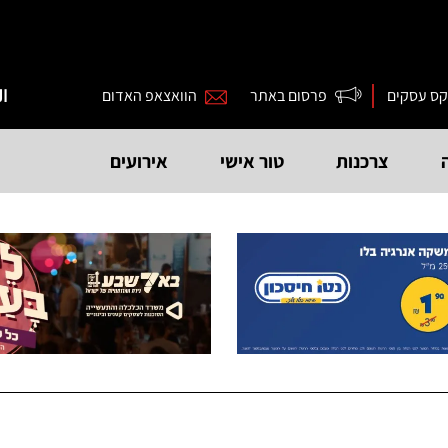
קס עסקים
פרסום באתר
הוואצאפ האדום
ال
צרכנות
טור אישי
אירועים