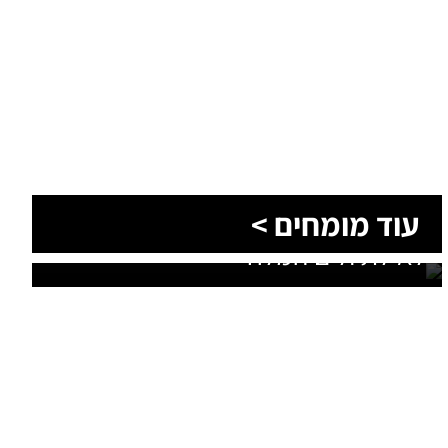
הסעות בדרום 2026: כך מתכננים
עוד מומחים >
נסיעה קבוצתית מושלמת לנגב,
לאילת ולים המלח