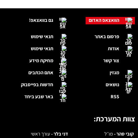
הוואצאפ האדום
גם בוואצאפ!
פרסום באתר
תנאי שימוש
אודות
תנאי שימוש
צור קשר
מחיקת מידע
מגזין
אתם הכתבים
נושאים
חדשות בפייסבוק
RSS
באר שבע ביחד
צוות המערכת:
קובי סהר -
מו״ל
דני בלר -
עורך ראשי