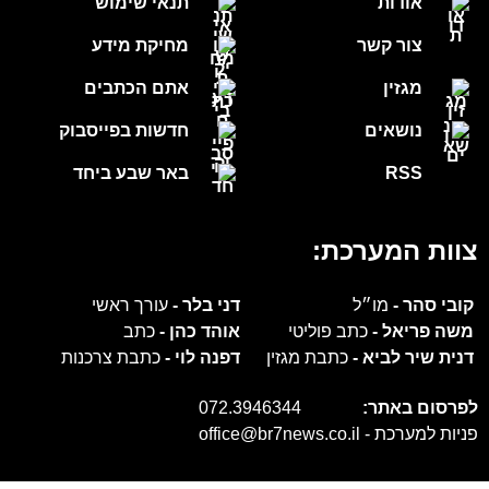
אודות
תנאי שימוש
צור קשר
מחיקת מידע
מגזין
אתם הכתבים
נושאים
חדשות בפייסבוק
RSS
באר שבע ביחד
צוות המערכת:
קובי סהר -
מו״ל
דני בלר -
עורך ראשי
משה פריאל -
כתב פוליטי
אוהד כהן -
כתב
דנית שיר לביא -
כתבת מגזין
דפנה לוי -
כתבת צרכנות
לפרסום באתר:
072.3946344
פניות למערכת -
office@br7news.co.il