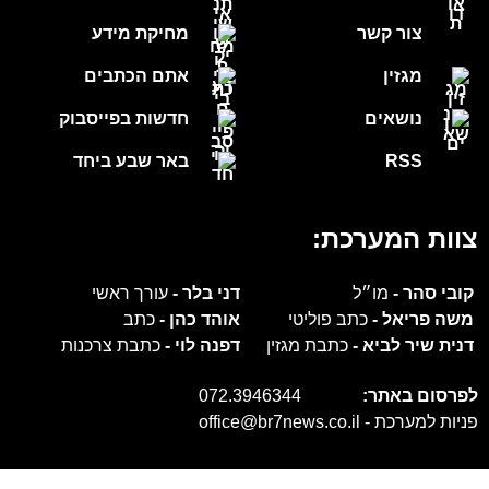
צור קשר
מחיקת מידע
מגזין
אתם הכתבים
נושאים
חדשות בפייסבוק
RSS
באר שבע ביחד
צוות המערכת:
קובי סהר -
מו״ל
דני בלר -
עורך ראשי
משה פריאל -
כתב פוליטי
אוהד כהן -
כתב
דנית שיר לביא -
כתבת מגזין
דפנה לוי -
כתבת צרכנות
לפרסום באתר:
072.3946344
פניות למערכת -
office@br7news.co.il