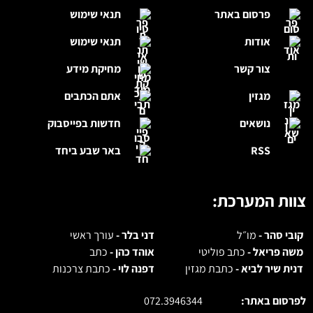
פרסום באתר
תנאי שימוש
אודות
תנאי שימוש
צור קשר
מחיקת מידע
מגזין
אתם הכתבים
נושאים
חדשות בפייסבוק
RSS
באר שבע ביחד
צוות המערכת:
קובי סהר -
מו״ל
דני בלר -
עורך ראשי
משה פריאל -
כתב פוליטי
אוהד כהן -
כתב
דנית שיר לביא -
כתבת מגזין
דפנה לוי -
כתבת צרכנות
לפרסום באתר:
072.3946344