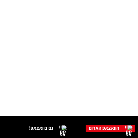
הוואצאפ האדום
גם בוואצאפ!