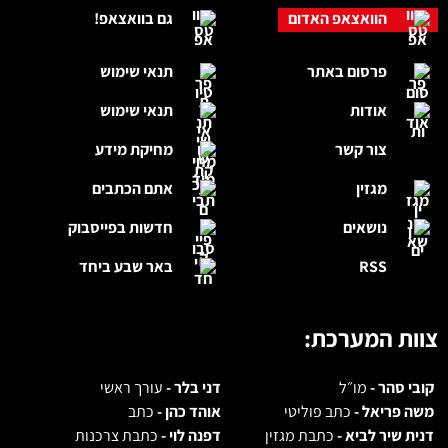
הוואצאפ האדום
גם בוואצאפ!
פרסום באתר
תנאי שימוש
אודות
תנאי שימוש
צור קשר
מחיקת מידע
מגזין
אתם הכתבים
נושאים
חדשות בפייסבוק
RSS
באר שבע ביחד
צוות המערכת:
קובי סהר -
מו״ל
דני בלר -
עורך ראשי
משה פריאל -
כתב פוליטי
אוהד כהן -
כתב
דנית שיר לביא -
כתבת מגזין
דפנה לוי -
כתבת צרכנות