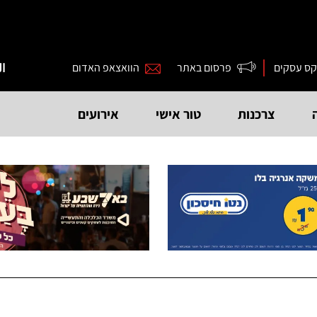
קס עסקים
פרסום באתר
הוואצאפ האדום
ال
צרכנות
טור אישי
אירועים