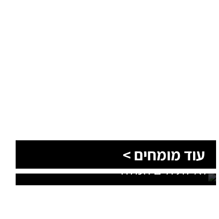
הסעות בדרום 2026: כך מתכננים
עוד מומחים >
נסיעה קבוצתית מושלמת לנגב,
לאילת ולים המלח