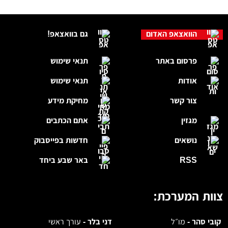
הוואצאפ האדום
גם בוואצאפ!
פרסום באתר
תנאי שימוש
אודות
תנאי שימוש
צור קשר
מחיקת מידע
מגזין
אתם הכתבים
נושאים
חדשות בפייסבוק
RSS
באר שבע ביחד
צוות המערכת:
קובי סהר -
מו״ל
דני בלר -
עורך ראשי