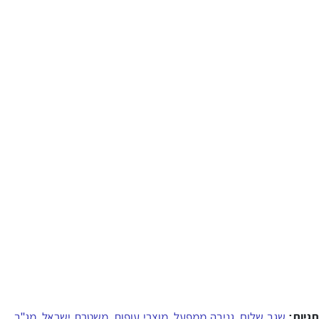
תגיות:
שגב שלום
גניבה ממפעל
מוצרי עופות
משטרת ישראל
מג"ב
,
,
,
,
,