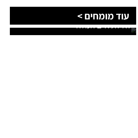
הסעות בדרום 2026: כך מתכננים
עוד מומחים >
נסיעה קבוצתית מושלמת לנגב,
לאילת ולים המלח