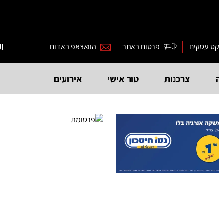
קס עסקים
פרסום באתר
הוואצאפ האדום
ال
צרכנות
טור אישי
אירועים