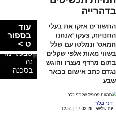
מאמן,
בדהרייה
בלי סגל
ועם
החשודים אזקו את בעלי
עוד
דדליין:
בספור
החנויות, צעקו 'אנחנו
הפועל
ט >
חמאס' ונמלטו עם שלל
באר
שבע/דימו
בשווי מאות אלפי שקלים -
נה
בתום מרדף נעצרו והוגש
בסכנה
נגדם כתב אישום בבאר
שבע
דני בלר
יום שלישי | 17.02.26 | 12:51