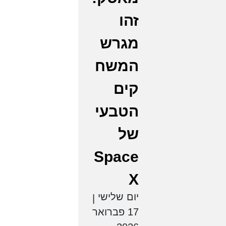
זהו
מגרש
המשח
קים
הטבעי
של
Space
X
יום שלישי
|
17 פברואר