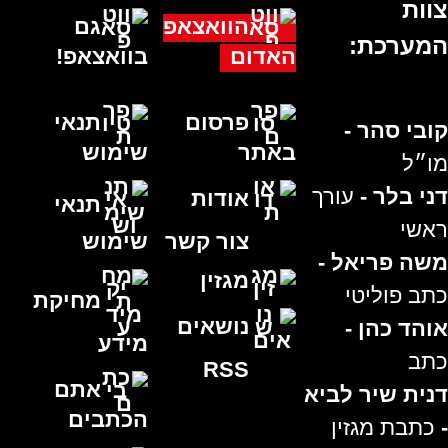
צוות
הוואצאפ
גם
המערכת:
האדום
בוואצאפ!
פרסום
תנאי
קובי סהר -
באתר
שימוש
מו״ל
דני בלר -
עורך
אודות
תנאי
ראשי
צור קשר
שימוש
משה פריאל -
מגזין
כתב פוליטי
מחיקת
נושאים
אוהד כהן -
מידע
כתב
RSS
אתם
דנית שיר לביא
הכתבים
-
כתבת מגזין