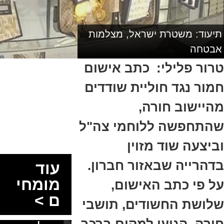
תיעוד: משטרת ישראל, מצלמות
אבטחה
הסעות
טרור פלילי: כתב אישום
בדרום
חמור נגד חוליית שודדים
2026: כך
מהיישוב חורה,
מתכננים
שהתחפשה ללוחמי צה"ל
נסיעה
קבוצתית
וביצעה שוד מזוין
מושלמת
בדהרייה שבאזור חברון.
עוד
לנגב,
מומחי
על פי כתב האישום,
לאילת
ם >
שלושת החשודים, תושבי
ולים
חורה, הגיעו למקום ברכב