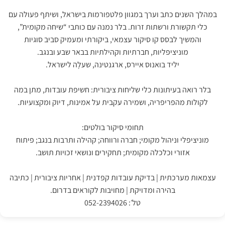
במהלך השנים כתב וערך במגוון פלטפורמות בישראל, ושיתף פעולה עם
כלי תקשורת ורשתות זרות. בלר נמנה עם כותבי “שיחה מקומית”,
והמשיך לבסס קו סיקור עצמאי, ביקורתי ומעמיק סביב סוגיות
מוניציפליות, חברתיות וקהילתיות בבאר שבע ובנגב.
יליד בואנוס איירס, ארגנטינה, שעלָה לישראל.
בלר רואה בעיתונות כלי שליחות ציבורית: חשיפת עובדות, מתן במה
לקולות מהפריפריה, ושמירה עקבית על אמינות, דיוק ומקצועיות.
תחומי סיקור בולטים:
מוניציפלי וניהול מקומי; חברה ורווחה; קהילה ותרבות בנגב; פיתוח
אזורי וכלכלה מקומית; תחקירים ונושאי זכויות תושב.
עצמאות מערכתית | בדיקת עובדות קפדנית | אחריות ציבורית | כתיבה
בהירה ומדויקת | מחויבות לקוראים בדרום.
טל׳: 052-2394026