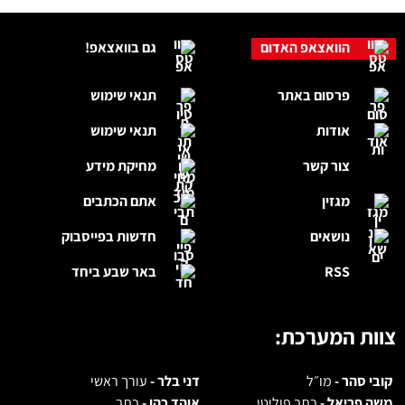
הוואצאפ האדום
גם בוואצאפ!
פרסום באתר
תנאי שימוש
אודות
תנאי שימוש
צור קשר
מחיקת מידע
מגזין
אתם הכתבים
נושאים
חדשות בפייסבוק
RSS
באר שבע ביחד
צוות המערכת:
קובי סהר -
מו״ל
דני בלר -
עורך ראשי
משה פריאל -
כתב פוליטי
אוהד כהן -
כתב