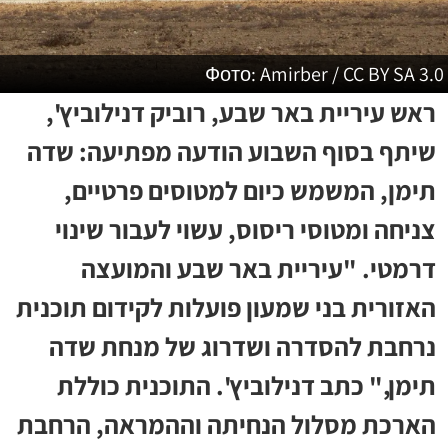
Фото: Amirber / CC BY SA 3.0
ראש עיריית באר שבע, רוביק דנילוביץ',
שיתף בסוף השבוע הודעה מפתיעה: שדה
תימן, המשמש כיום למטוסים פרטיים,
צניחה ומטוסי ריסוס, עשוי לעבור שינוי
דרמטי. "עיריית באר שבע והמועצה
האזורית בני שמעון פועלות לקידום תוכנית
נרחבת להסדרה ושדרוג של מנחת שדה
תימן," כתב דנילוביץ'. התוכנית כוללת
הארכת מסלול הנחיתה וההמראה, הרחבת