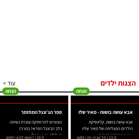
הצגות ילדים
עוד >
הנחה
הנחה
אבא עושה בושות - מאיר שלו
ספר הג’ונגל המחזמר
-
אבא עושה בושות, קלאסיקת
הצטרפו להרפתקה עוצרת נשימה
הילדים המצליחה-של מאיר שליו
בלב הג’ונגל הפראי! במרכז
עכשיו בהפקה בימתית...
העלילה נמצא מוגלי...
22.8 | תל אביב-יפו | ₪89
19.9 | ראשון לציון | ₪99