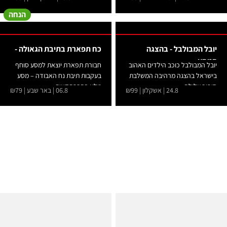
הנחה
יובל המבולבל - בהצגה
כח תפארת בתיבת הגאולה -
המסע
יובל המבולבל כוכב הילדים האהוב
חבורת תפארת יוצאת למסע סוחף
בישראל בהצגה מרהיבה המשלבת
בעקבות תיבת נח האבודה – מסע
סיפור עלילה...
מלא בהרפתקאות,...
24.8 | אשקלון | ₪99
06.8 | באר שבע | ₪79