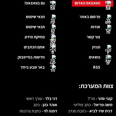
הוואצאפ האדום
גם בוואצאפ!
פרסום באתר
תנאי שימוש
אודות
תנאי שימוש
צור קשר
מחיקת מידע
מגזין
אתם הכתבים
נושאים
חדשות בפייסבוק
RSS
באר שבע ביחד
צוות המערכת:
קובי סהר -
מו״ל
דני בלר -
עורך ראשי
משה פריאל -
כתב פוליטי
אוהד כהן -
כתב
דנית שיר לביא -
כתבת מגזין
דפנה לוי -
כתבת צרכנות