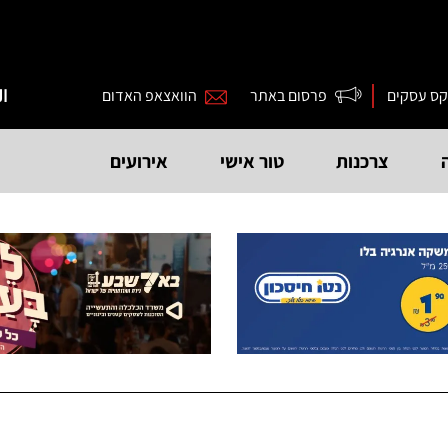
קס עסקים
פרסום באתר
הוואצאפ האדום
ال
צרכנות
טור אישי
אירועים