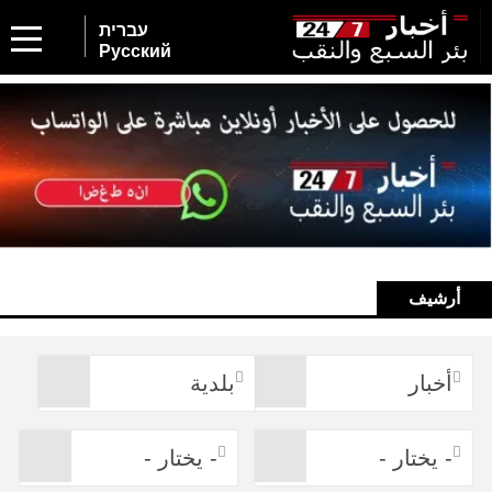
עברית
Русский
أرشيف
أخبار
بلدية
- يختار -
- يختار -