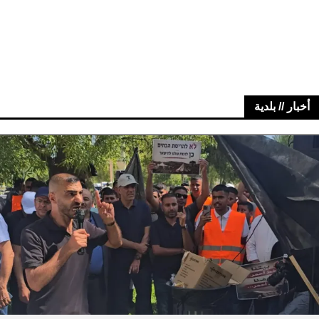
أخبار // بلدية