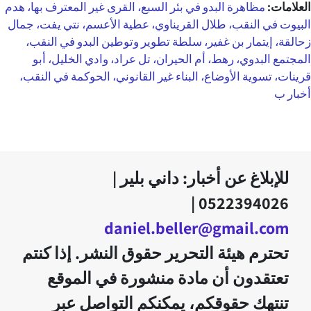
العلامات:
مظاهرة البدو في بئر السبع، القرى غير المعترف بها، هدم
البيوت في النقب، طلال القريناوي، عطية الأعسم، نتي يفت، جمال
زحالقة، إيتمار بن غفير، سلطة تطوير وتوطين البدو في النقب،
المجتمع البدوي، رهط، أم الحيران، تل عراد، وادي الخليل، أبو
قرينات، تسوية الأوضاع، البناء غير القانوني، الحوكمة في النقب،
أخبار ب
للإبلاغ عن أخبار: داني بلير |
0522394026 |
daniel.beller@gmail.com
تحترم هيئة التحرير حقوق النشر. إذا كنتم
تعتقدون أن مادة منشورة في الموقع
تنتهك حقوقكم، يمكنكم التواصل عبر