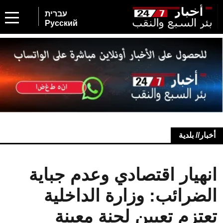
עברית
Русский
أخبار// بلدية
انهيار اقتصادي وعدم جباية
الضرائب: وزارة الداخلية
تعتزم تعيين لجنة معينة