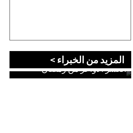
المزيد من الخبراء >
الليالي التي قد تغيّر قدرك: سرّ
العشر الأواخر من رمضان