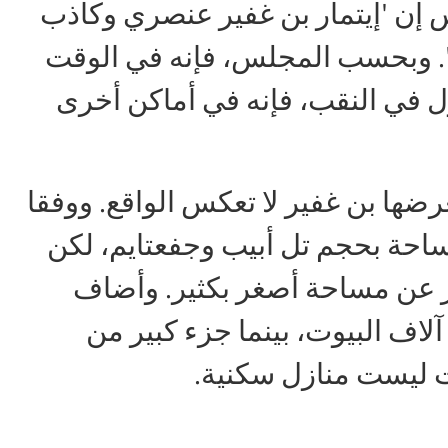
 إن 'إيتمار بن غفير عنصري وكاذب
ئي'. وبحسب المجلس، فإنه في الوقت
ازل في النقب، فإنه في أماكن أخرى
رضها بن غفير لا تعكس الواقع. ووفقا
مساحة بحجم تل أبيب وجفعتايم، لكن
 عن مساحة أصغر بكثير. وأضاف
اف البيوت، بينما جزء كبير من
ت ليست منازل سكنية.