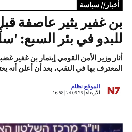
أخبار// سياسة
بن غفير يثير عاصفة قبل
للبدو في بئر السبع: 'سأ
أثار وزير الأمن القومي إيتمار بن غفير غض
المعترف بها في النقب، بعد أن أعلن أنه يع
الموقع نظام
الأربعاء | 24.06.26 | 16:58