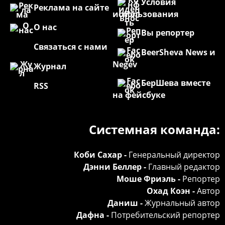
Условия
Реклама на сайте
использования
О нас
Вы репортер
Связаться с нами
BeerSheva News и
Negev
Журнал
БерШева вместе
RSS
на фейсбуке
Системная команда:
Коби Сахар -
Генеральный директор
Дэнни Беллер -
Главный редактор
Моше Фриэль -
Репортер
Охад Коэн -
Автор
Даниш -
Журнальный автор
Дафна -
Потребительский репортер