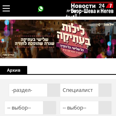
עברית
العربية
Архив
-раздел-
Специалист
-- выбор--
-- выбор--