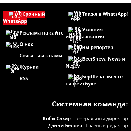
Срочный
Также в WhatsApp!
WhatsApp
Условия
Реклама на сайте
использования
О нас
Вы репортер
Связаться с нами
BeerSheva News и
Negev
Журнал
БерШева вместе
RSS
на фейсбуке
Системная команда:
Коби Сахар -
Генеральный директор
Дэнни Беллер -
Главный редактор