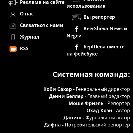
Реклама на сайте
использования
О нас
Вы репортер
Связаться с нами
BeerSheva News и
Negev
Журнал
БерШева вместе
RSS
на фейсбуке
Системная команда:
Коби Сахар -
Генеральный директор
Дэнни Беллер -
Главный редактор
Моше Фриэль -
Репортер
Охад Коэн -
Автор
Даниш -
Журнальный автор
Дафна -
Потребительский репортер