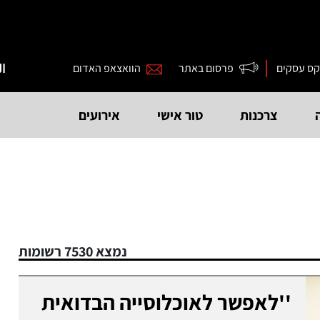
קס עסקים
פרסום באתר
הוואצאפ האדום
ال
צרכנות
טור אישי
אירועים
נמצא 7530 רשומות
''לאפשר לאוכלוסייה הבדואית