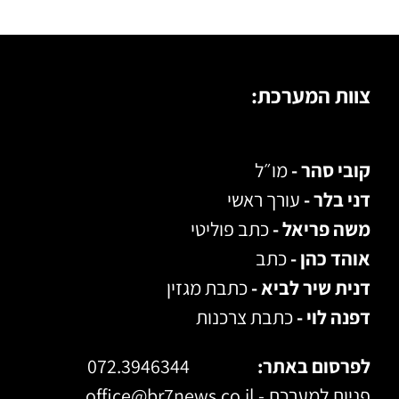
צוות המערכת:
קובי סהר -
מו״ל
דני בלר -
עורך ראשי
משה פריאל -
כתב פוליטי
אוהד כהן -
כתב
דנית שיר לביא -
כתבת מגזין
דפנה לוי -
כתבת צרכנות
לפרסום באתר:
072.3946344
פניות למערכת -
office@br7news.co.il