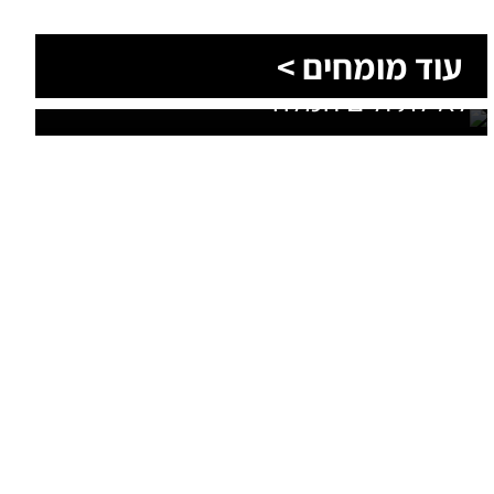
הסעות בדרום 2026: כך מתכננים
עוד מומחים >
נסיעה קבוצתית מושלמת לנגב,
לאילת ולים המלח