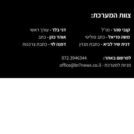
צוות המערכת:
קובי סהר -
מו״ל
דני בלר -
עורך ראשי
משה פריאל -
כתב פוליטי
אוהד כהן -
כתב
דנית שיר לביא -
כתבת מגזין
דפנה לוי -
כתבת צרכנות
לפרסום באתר:
072.3946344
פניות למערכת -
office@br7news.co.il