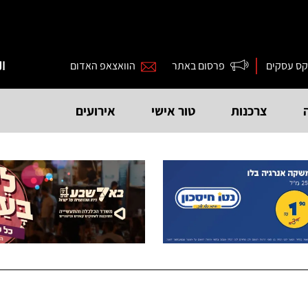
קס עסקים
פרסום באתר
הוואצאפ האדום
ال
צרכנות
טור אישי
אירועים