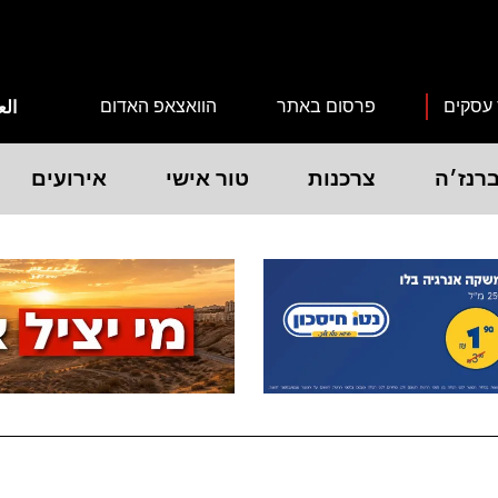
 עסקים
פרסום באתר
הוואצאפ האדום
الع
רנז׳ה
צרכנות
טור אישי
אירועים