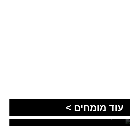
הסעות בדרום 2026: כך
מתכננים נסיעה קבוצתית
עוד מומחים >
מושלמת לנגב, לאילת ולים
המלח