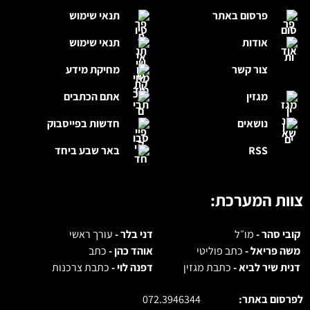
פרסום באתר
תנאי שימוש
אודות
תנאי שימוש
צור קשר
מחיקת מידע
מגזין
אתם הכתבים
נושאים
חדשות בפייסבוק
RSS
באר שבע ביחד
צוות המערכת:
קובי סהר -
מו״ל
דני בלר -
עורך ראשי
משה פריאל -
כתב פוליטי
אוהד כהן -
כתב
דנית שיר לביא -
כתבת מגזין
דפנה לוי -
כתבת צרכנות
לפרסום באתר:
072.3946344