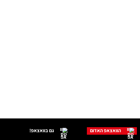
הוואצאפ האדום
גם בוואצאפ!