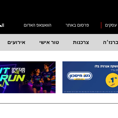
 עסקים
פרסום באתר
הוואצאפ האדום
الع
רנז׳ה
צרכנות
טור אישי
אירועים